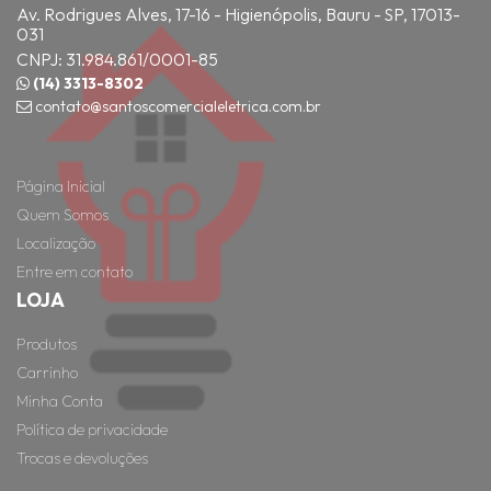
Av. Rodrigues Alves, 17-16 - Higienópolis, Bauru - SP, 17013-
031
CNPJ: 31.984.861/0001-85
(14) 3313-8302
contato@santoscomercialeletrica.com.br
Página Inicial
Quem Somos
Localização
Entre em contato
LOJA
Produtos
Carrinho
Minha Conta
Política de privacidade
Trocas e devoluções