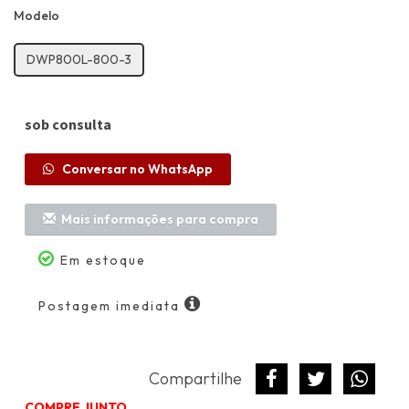
Modelo
DWP800L-800-3
sob consulta
Conversar no WhatsApp
Mais informações para compra
Calc
Em estoque
fret
Postagem imediata
C
Compartilhe
COMPRE JUNTO