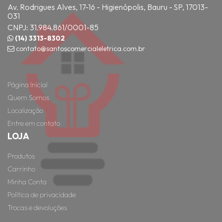
Av. Rodrigues Alves, 17-16 - Higienópolis, Bauru - SP, 17013-
031
CNPJ: 31.984.861/0001-85
(14) 3313-8302
contato@santoscomercialeletrica.com.br
Página Inicial
Quem Somos
Localização
Entre em contato
LOJA
Produtos
Carrinho
Minha Conta
Política de privacidade
Trocas e devoluções