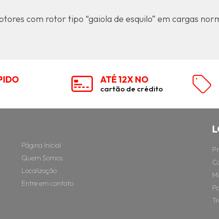
ores com rotor tipo “gaiola de esquilo” em cargas nor
PIDO
ATÉ 12X NO
cartão de crédito
L
Página Inicial
Pr
Quem Somos
Ca
Localização
M
Entre em contato
Po
Tr