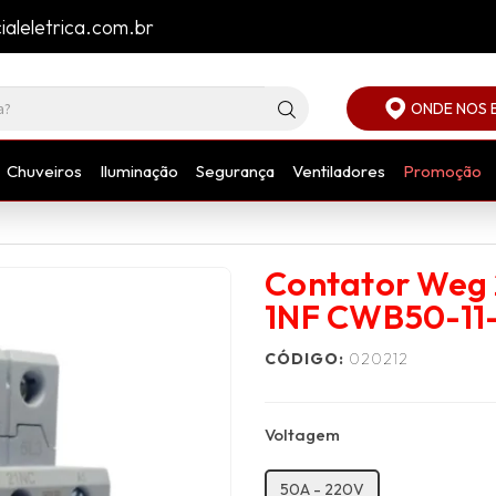
aleletrica.com.br
ONDE NOS 
Chuveiros
Iluminação
Segurança
Ventiladores
Promoção
Contator Weg 
1NF CWB50-11
CÓDIGO:
020212
Voltagem
50A - 220V