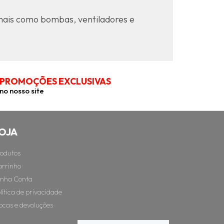
mais como bombas, ventiladores e
PROMOÇÕES EXCLUSIVAS
no nosso site
OJA
odutos
rrinho
inha Conta
lítica de privacidade
ocas e devoluções