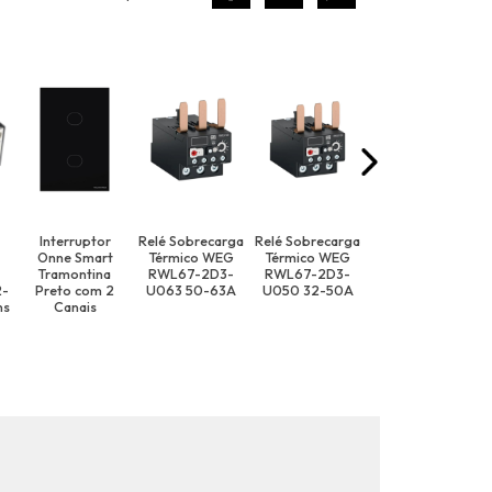
Interruptor
Relé Sobrecarga
Relé Sobrecarga
Disjuntor Caixa
Onne Smart
Térmico WEG
Térmico WEG
Moldada
Tramontina
RWL67-2D3-
RWL67-2D3-
3X400A
2-
Preto com 2
U063 50-63A
U050 32-50A
Tripolar
ns
Canais
DWP400L Weg