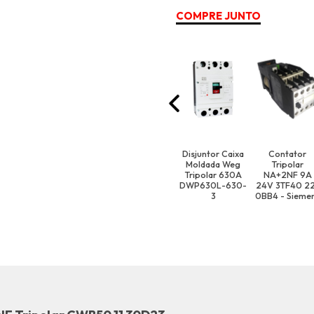
COMPRE JUNTO
Disjuntor Caixa
Contator
Moldada Weg
Tripolar
Tripolar 630A
NA+2NF 9A
DWP630L-630-
24V 3TF40 2
3
0BB4 - Sieme