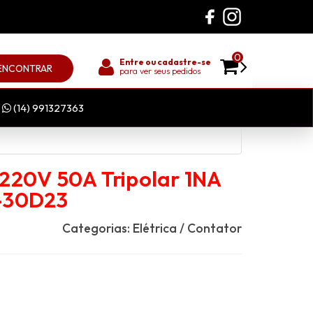
0
Entre ou cadastre-se
ENCONTRAR
para ver seus pedidos
(14) 991327363
220V 50A Tripolar 1NA
-30D23
Categorias:
Elétrica
/
Contator