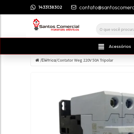
contato@santoscomerci
1433138302
Acessórios
/
Elétrica
/
Contator Weg 220V 50A Tripolar