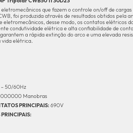
F Tripolar CWB50 11 30D23
s eletromecânicos que fazem o controle on/off de cargas 
CWB, foi produzida através de resultados obtidos pela 
e eletromecânicos, desse modo, os contatos elétricos d
nte condutividade elétrica e alta confiabilidade de cont
garantem a rápida extinção do arco e uma elevada resis
vida elétrica.
 – 50/60Hz
.000000 Manobras
TATOS PRINCIPAIS:
690V
PRINCIPAIS: