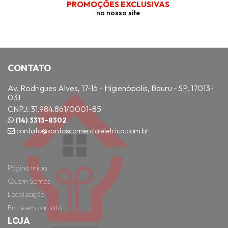
PROMOÇÕES EXCLUSIVAS
no nosso site
CONTATO
Av. Rodrigues Alves, 17-16 - Higienópolis, Bauru - SP, 17013-
031
CNPJ: 31.984.861/0001-85
(14) 3313-8302
contato@santoscomercialeletrica.com.br
Página Inicial
Quem Somos
Localização
Entre em contato
LOJA