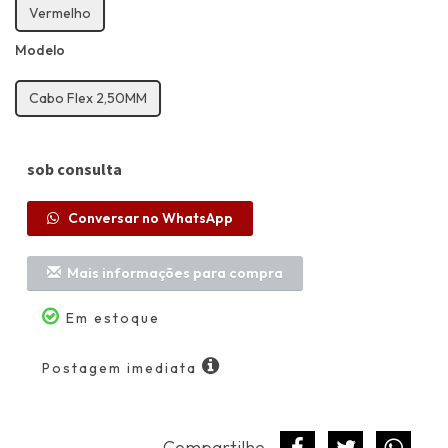
Vermelho
Modelo
Cabo Flex 2,50MM
sob consulta
Conversar no WhatsApp
Mais informações para compra
Calc
Em estoque
fret
Postagem imediata
C
Compartilhe