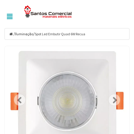
/
/
Iluminação
Spot Led Embutir Quad 6W Recua