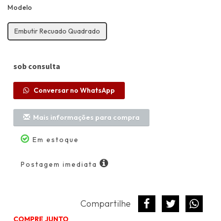
Modelo
Embutir Recuado Quadrado
sob consulta
Conversar no WhatsApp
Mais informações para compra
Calc
Em estoque
fret
Postagem imediata
C
Compartilhe
COMPRE JUNTO