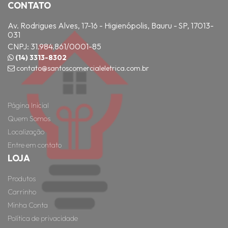
CONTATO
Av. Rodrigues Alves, 17-16 - Higienópolis, Bauru - SP, 17013-
031
CNPJ: 31.984.861/0001-85
(14) 3313-8302
contato@santoscomercialeletrica.com.br
Página Inicial
Quem Somos
Localização
Entre em contato
LOJA
Produtos
Carrinho
Minha Conta
Política de privacidade