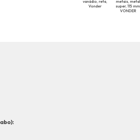
vanádio, reta,
metais, meta
Vonder
super, 115 mm
VONDER
abo):