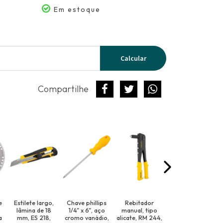
Em estoque
Calcular
Compartilhe
e
Estilete largo,
Chave phillips
Rebitador
Fita Auto fusão
lâmina de 18
1/4" x 6", aço
manual, tipo
I10 19MM 10M
a
mm, ES 218,
cromo vanádio,
alicate, RM 244,
Prysmian Preto