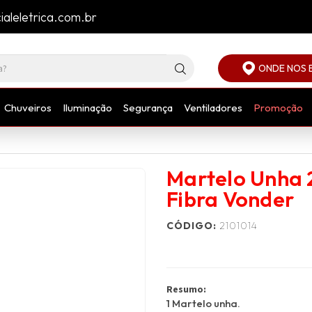
aleletrica.com.br
ONDE NOS 
Chuveiros
Iluminação
Segurança
Ventiladores
Promoção
Martelo Unha
Fibra Vonder
CÓDIGO:
2101014
Resumo:
1 Martelo unha.