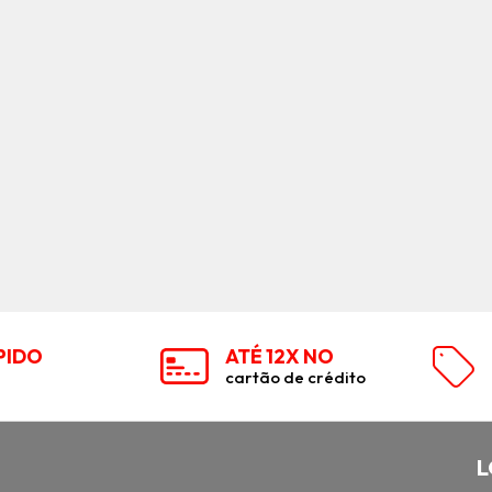
PIDO
ATÉ 12X NO
cartão de crédito
L