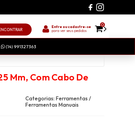
0
Entre ou cadastre-se
ENCONTRAR
para ver seus pedidos
(14) 991327363
 25 Mm, Com Cabo De
Categorias:
Ferramentas
/
Ferramentas Manuais